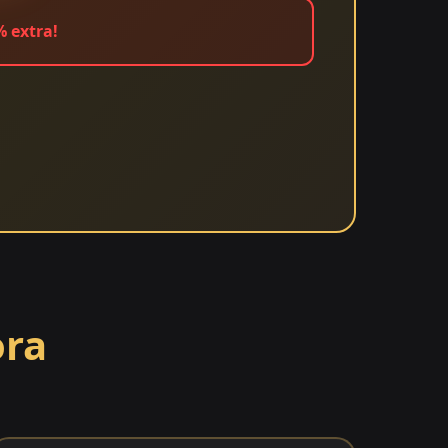
 extra!
ora