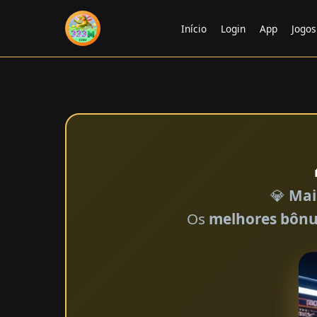
Início
Login
App
Jogos
💎
Mai
Os
melhores bônus