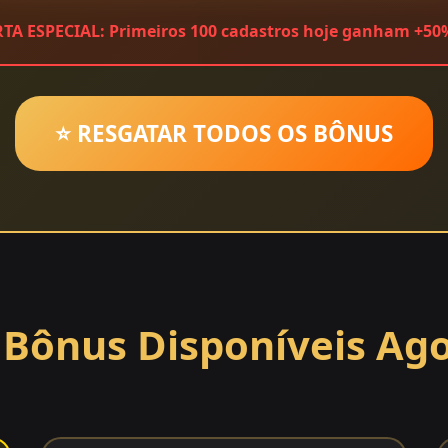
TA ESPECIAL:
Primeiros 100 cadastros hoje ganham +50%
⭐ RESGATAR TODOS OS BÔNUS
 Bônus Disponíveis Ag