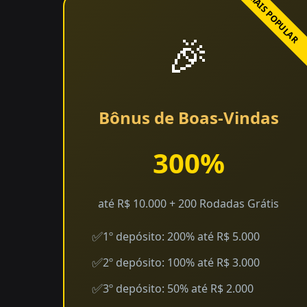
🎉
Bônus de Boas-Vindas
300%
até R$ 10.000 + 200 Rodadas Grátis
1º depósito: 200% até R$ 5.000
2º depósito: 100% até R$ 3.000
3º depósito: 50% até R$ 2.000