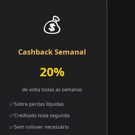
💰
Cashback Semanal
20%
de volta todas as semanas
Sobre perdas líquidas
Creditado toda segunda
Sem rollover necessário