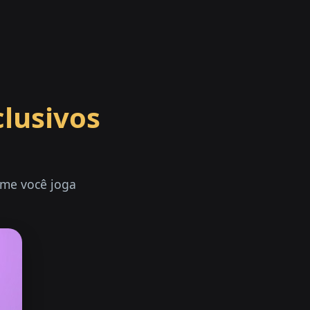
clusivos
rme você joga