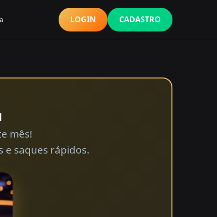
LOGIN
CADASTRO
a
M
te mês!
 e saques rápidos.